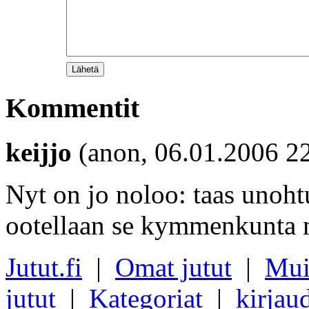
Kommentit
keijjo
(anon, 06.01.2006 2
Nyt on jo noloo: taas unohtu
ootellaan se kymmenkunta m
Jutut.fi
|
Omat jutut
|
Mui
jutut
|
Kategoriat
|
kirjau