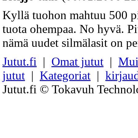
Kyllä tuohon mahtuu 500 pik
tuota ohempaa. No hyvä. Pi
nämä uudet silmälasit on per
Jutut.fi
|
Omat jutut
|
Mui
jutut
|
Kategoriat
|
kirjau
Jutut.fi © Tokavuh Technol