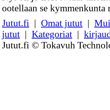
ootellaan se kymmenkunta m
Jutut.fi
|
Omat jutut
|
Mui
jutut
|
Kategoriat
|
kirjau
Jutut.fi © Tokavuh Technol