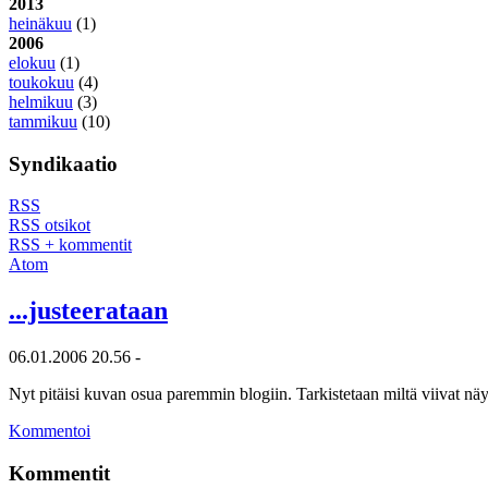
2013
heinäkuu
(1)
2006
elokuu
(1)
toukokuu
(4)
helmikuu
(3)
tammikuu
(10)
Syndikaatio
RSS
RSS otsikot
RSS + kommentit
Atom
...justeerataan
06.01.2006 20.56 -
Nyt pitäisi kuvan osua paremmin blogiin. Tarkistetaan miltä viivat nä
Kommentoi
Kommentit