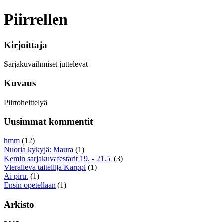
Piirrellen
Kirjoittaja
Sarjakuvaihmiset juttelevat
Kuvaus
Piirtoheittelyä
Uusimmat kommentit
hmm
(12)
Nuoria kykyjä: Maura
(1)
Kemin sarjakuvafestarit 19. - 21.5.
(3)
Vieraileva taiteilija Karppi
(1)
Ai piru.
(1)
Ensin opetellaan
(1)
Arkisto